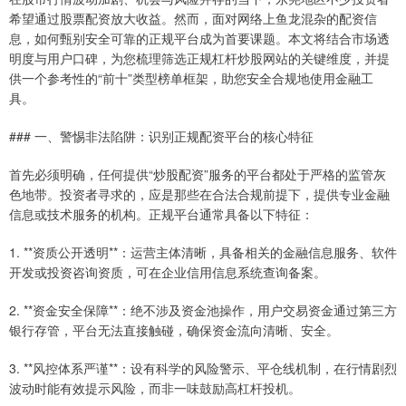
希望通过股票配资放大收益。然而，面对网络上鱼龙混杂的配资信
息，如何甄别安全可靠的正规平台成为首要课题。本文将结合市场透
明度与用户口碑，为您梳理筛选正规杠杆炒股网站的关键维度，并提
供一个参考性的“前十”类型榜单框架，助您安全合规地使用金融工
具。
### 一、警惕非法陷阱：识别正规配资平台的核心特征
首先必须明确，任何提供“炒股配资”服务的平台都处于严格的监管灰
色地带。投资者寻求的，应是那些在合法合规前提下，提供专业金融
信息或技术服务的机构。正规平台通常具备以下特征：
1. **资质公开透明**：运营主体清晰，具备相关的金融信息服务、软件
开发或投资咨询资质，可在企业信用信息系统查询备案。
2. **资金安全保障**：绝不涉及资金池操作，用户交易资金通过第三方
银行存管，平台无法直接触碰，确保资金流向清晰、安全。
3. **风控体系严谨**：设有科学的风险警示、平仓线机制，在行情剧烈
波动时能有效提示风险，而非一味鼓励高杠杆投机。