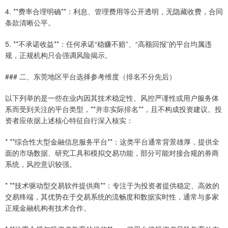
4. **费率合理明确**：利息、管理费用等公开透明，无隐藏收费，合同
条款清晰公平。
5. **不承诺收益**：任何承诺“稳赚不赔”、“高额回报”的平台均属违
规，正规机构只会强调风险揭示。
### 二、东莞地区平台选择参考维度（排名不分先后）
以下列举的是一些在业内因其技术稳定性、风控严谨性或用户服务体
系而受到关注的平台类型，**并非实际排名**，且不构成投资建议。投
资者应依据上述核心特征自行深入核实：
* **综合性大型金融信息服务平台**：这类平台通常背景雄厚，提供全
面的市场数据、研究工具和模拟交易功能，部分可能对接合规的券商
系统，风控意识较强。
* **技术驱动型交易软件提供商**：专注于为投资者提供稳定、高效的
交易终端，其优势在于交易系统的流畅度和数据实时性，通常与多家
正规金融机构有技术合作。