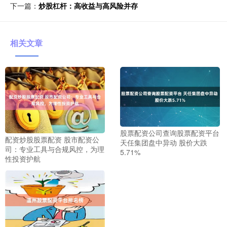
下一篇：
炒股杠杆：高收益与高风险并存
相关文章
股票配资公司查询股票配资平台
配资炒股股票配资 股市配资公
天任集团盘中异动 股价大跌
司：专业工具与合规风控，为理
5.71%
性投资护航