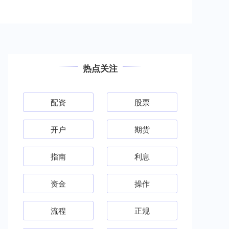
热点关注
配资
股票
开户
期货
指南
利息
资金
操作
流程
正规