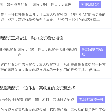
者：如何股票配资
阅读：
84
栏目：
启泰网
耒阳股票配资
，作为一种杠杆投资工具，可以放大投资收益，但同时也伴随着更高的
取得成功，获取优质资源至关重要。 配资门户提供的配资利率....
股票配资正规合法，助力投资稳健增值
炒股配资资
阅读：
150
栏目：
配资著名炒股配资门
股票知识配资论
户
坛
通过向配资公司借入资金，放大投资本金，从而提高投资收益的一种方
场的蓬勃发展，股票配资逐渐成为一种热门的投资工具。 然而....
月配股票配资：低门槛、高收益的投资新选择
：借钱炒股配资
阅读：
55
栏目：
短线股票配资
青岛股票配资公司
型的投资方式青岛股票配资公司，它以低门槛、高收益的特点吸引了众