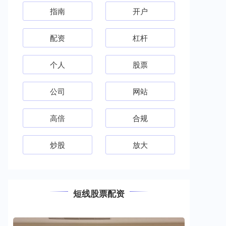
指南
开户
配资
杠杆
个人
股票
公司
网站
高倍
合规
炒股
放大
短线股票配资