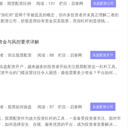
者：期货配资比例
阅读：
131
栏目：
启泰网
实盘配资公司
和“加杠杆”是两个常被提及的概念，但许多投资者并未真正理解二者的
配资公司，炒股是用自有资金买卖股票，而加杠杆则是借钱....
资金与风控要求详解
者：崇左股票配资
阅读：
88
栏目：
启泰网
实盘配资开户
剧实盘配资开户，越来越多的投资者开始关注股票配资这一杠杆工具。
资平台的门槛设置往往令人困惑：最低需要多少资金？平台如何....
者：股票如何操盘
阅读：
97
栏目：
启泰网
实盘配资公司
城，股票配资作为放大投资杠杆的工具，一直备受投资者关注。面对市
，如何选择安全、合规、服务优质的平台，成为投资者首要解决....