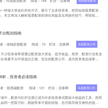
者：河源股票配资
阅读：
148
栏目：
启泰网
短线股票配资
为一种放大资金杠杆的方式，吸引了众多投资者。然而短线股票配资，
。本文将深入解析股票配资的潜在风险及实用操作技巧，帮助投....
平台甄别指南
者：借钱炒股配资
阅读：
70
栏目：
启泰网
实盘配资公司
，不少投资者希望通过配资放大资金、提升收益。然而，配资行业鱼龙
从海量平台中筛选出正规、安全的配资公司，成为投资者必须掌....
解析，投资者必读指南
作者：股票融配资
阅读：
121
栏目：
启泰网
实盘配资公司
市场中，配资与杠杆交易已成为许多投资者试图放大收益的工具。然而
如同一把双刃剑，既能带来可观的回报，也可能导致灾难性的损....