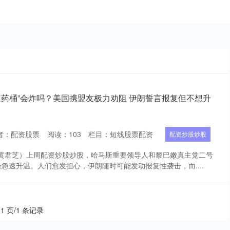
火药桶”会炸吗？美国携盟友极力劝阻 伊朗誓言报复但不想升
者：配资股票
阅读：
103
栏目：
短线股票配资
配资炒股炒股
 黄君芝）上周配资炒股炒股，哈马斯重要领导人和黎巴嫩真主党二号
急速升温。人们愈发担心，伊朗随时可能发动报复性袭击，而....
 1 页/1 条记录