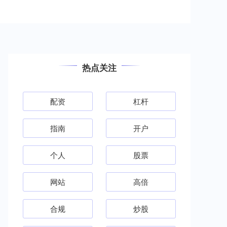
热点关注
配资
杠杆
指南
开户
个人
股票
网站
高倍
合规
炒股